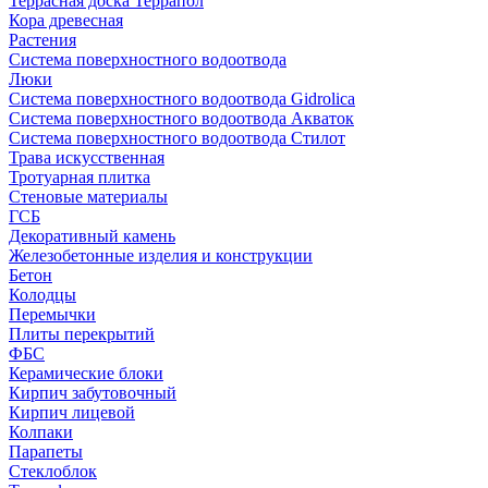
Террасная доска Террапол
Кора древесная
Растения
Система поверхностного водоотвода
Люки
Система поверхностного водоотвода Gidrolica
Система поверхностного водоотвода Акваток
Система поверхностного водоотвода Стилот
Трава искусственная
Тротуарная плитка
Стеновые материалы
ГСБ
Декоративный камень
Железобетонные изделия и конструкции
Бетон
Колодцы
Перемычки
Плиты перекрытий
ФБС
Керамические блоки
Кирпич забутовочный
Кирпич лицевой
Колпаки
Парапеты
Стеклоблок