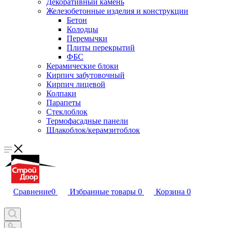
Декоративный камень
Железобетонные изделия и конструкции
Бетон
Колодцы
Перемычки
Плиты перекрытий
ФБС
Керамические блоки
Кирпич забутовочный
Кирпич лицевой
Колпаки
Парапеты
Стеклоблок
Термофасадные панели
Шлакоблок/керамзитоблок
Сравнение
0
Избранные товары
0
Корзина
0