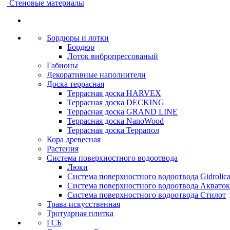
Стеновые материалы
Бордюры и лотки
Бордюр
Лоток вибропрессованый
Габионы
Декоративные наполнители
Доска террасная
Террасная доска HARVEX
Террасная доска DECKING
Террасная доска GRAND LINE
Террасная доска NanoWood
Террасная доска Террапол
Кора древесная
Растения
Система поверхностного водоотвода
Люки
Система поверхностного водоотвода Gidrolic
Система поверхностного водоотвода Акваток
Система поверхностного водоотвода Стилот
Трава искусственная
Тротуарная плитка
ГСБ