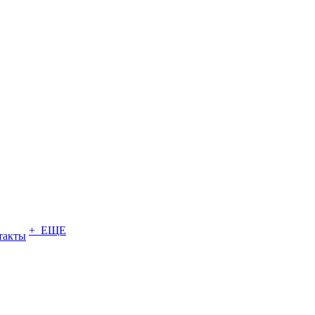
+ ЕЩЕ
такты