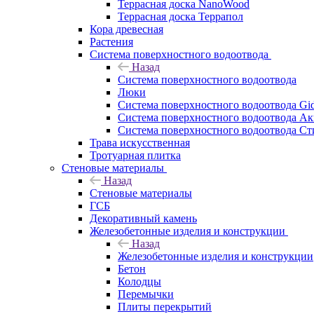
Террасная доска NanoWood
Террасная доска Террапол
Кора древесная
Растения
Система поверхностного водоотвода
Назад
Система поверхностного водоотвода
Люки
Система поверхностного водоотвода Gid
Система поверхностного водоотвода Ак
Система поверхностного водоотвода Ст
Трава искусственная
Тротуарная плитка
Стеновые материалы
Назад
Стеновые материалы
ГСБ
Декоративный камень
Железобетонные изделия и конструкции
Назад
Железобетонные изделия и конструкции
Бетон
Колодцы
Перемычки
Плиты перекрытий